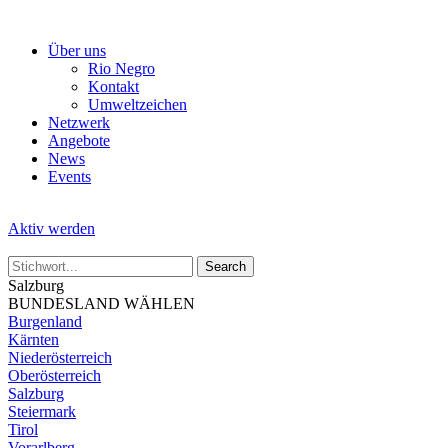
Skip
to
Über uns
the
Rio Negro
content
Kontakt
Umweltzeichen
Netzwerk
Angebote
News
Events
Aktiv werden
Salzburg
BUNDESLAND WÄHLEN
Burgenland
Kärnten
Niederösterreich
Oberösterreich
Salzburg
Steiermark
Tirol
Vorarlberg