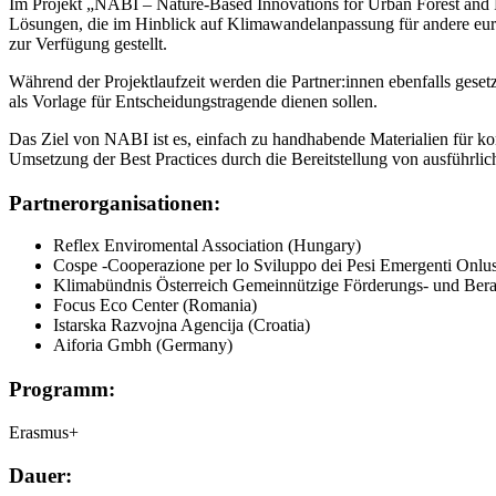
Im Projekt „NABI – Nature-Based Innovations for Urban Forest and R
Lösungen, die im Hinblick auf Klimawandelanpassung für andere euro
zur Verfügung gestellt.
Während der Projektlaufzeit werden die Partner:innen ebenfalls g
als Vorlage für Entscheidungstragende dienen sollen.
Das Ziel von NABI ist es, einfach zu handhabende Materialien für kom
Umsetzung der Best Practices durch die Bereitstellung von ausführlic
Partnerorganisationen:
Reflex Enviromental Association (Hungary)
Cospe -Cooperazione per lo Sviluppo dei Pesi Emergenti Onlus 
Klimabündnis Österreich Gemeinnützige Förderungs- und Ber
Focus Eco Center (Romania)
Istarska Razvojna Agencija (Croatia)
Aiforia Gmbh (Germany)
Programm:
Erasmus+
Dauer: