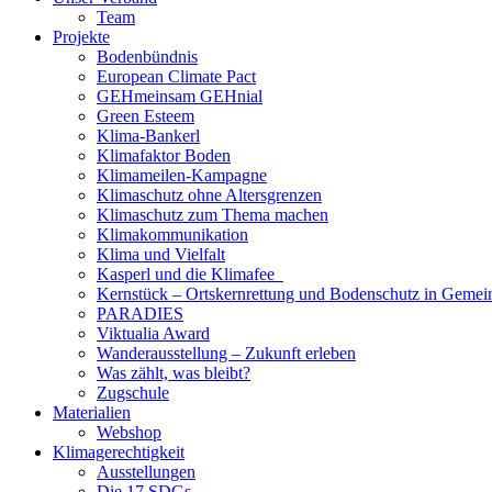
Team
Projekte
Bodenbündnis
European Climate Pact
GEHmeinsam GEHnial
Green Esteem
Klima-Bankerl
Klimafaktor Boden
Klimameilen-Kampagne
Klimaschutz ohne Altersgrenzen
Klimaschutz zum Thema machen
Klimakommunikation
Klima und Vielfalt
Kasperl und die Klimafee
Kernstück – Ortskernrettung und Bodenschutz in Gemei
PARADIES
Viktualia Award
Wanderausstellung – Zukunft erleben
Was zählt, was bleibt?
Zugschule
Materialien
Webshop
Klimagerechtigkeit
Ausstellungen
Die 17 SDGs