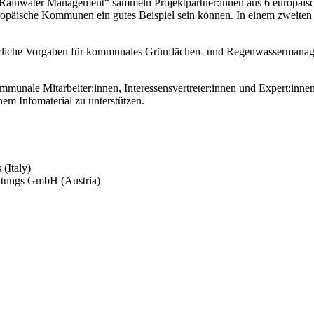
ainwater Management“ sammeln Projektpartner:innen aus 6 europäische
päische Kommunen ein gutes Beispiel sein können. In einem zweiten S
esetzliche Vorgaben für kommunales Grünflächen- und Regenwasserman
munale Mitarbeiter:innen, Interessensvertreter:innen und Expert:innen 
hem Infomaterial zu unterstützen.
(Italy)
atungs GmbH (Austria)