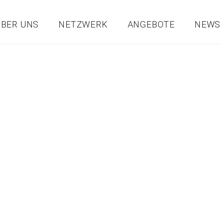
ÜBER UNS
NETZWERK
ANGEBOTE
NEW
rein
Gemeinden
Betriebe
Bildungseinrichtungen
nnenlernen