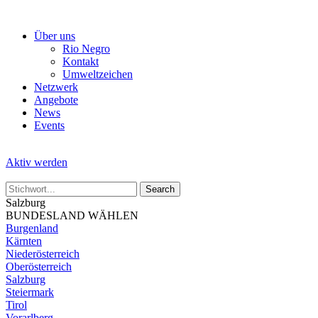
Skip
to
Über uns
the
Rio Negro
content
Kontakt
Umweltzeichen
Netzwerk
Angebote
News
Events
Aktiv werden
Salzburg
BUNDESLAND WÄHLEN
Burgenland
Kärnten
Niederösterreich
Oberösterreich
Salzburg
Steiermark
Tirol
Vorarlberg