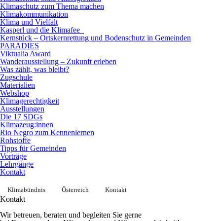
Klimaschutz zum Thema machen
Klimakommunikation
Klima und Vielfalt
Kasperl und die Klimafee
Kernstück – Ortskernrettung und Bodenschutz in Gemeinden
PARADIES
Viktualia Award
Wanderausstellung – Zukunft erleben
Was zählt, was bleibt?
Zugschule
Materialien
Webshop
Klimagerechtigkeit
Ausstellungen
Die 17 SDGs
Klimazeug:innen
Rio Negro zum Kennenlernen
Rohstoffe
Tipps für Gemeinden
Vorträge
Lehrgänge
Kontakt
Klimabündnis
Österreich
Kontakt
Kontakt
Wir betreuen, beraten und begleiten Sie gerne