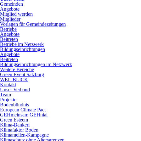
Gemeinden
Angebote
Mitglied werden
Mitglieder
Vorlagen für Gemeindezeitungen
Betriebe
Angebote
Beitreten
Betriebe im Netzwerk
Bildungseinrichtungen
Angebote
Beitreten
Bildungseinrichtungen im Netzwerk
Weitere Bereiche
Green Event Salzburg
WEITBLICK
Kontakt
Unser Verband
Team
Projekte
Bodenbündnis
European Climate Pact
GEHmeinsam GEHnial
Green Esteem
Klima-Bankerl
Klimafaktor Boden
Klimameilen-Kampagne
Klimaschutz ohne Altersgrenzen