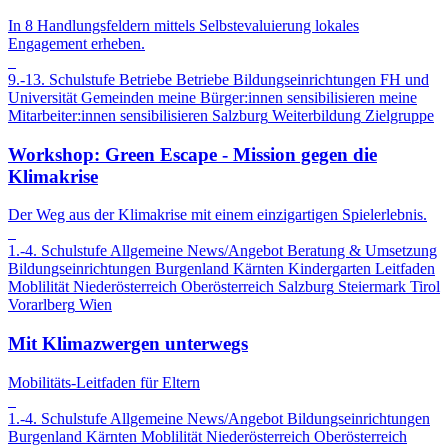
In 8 Handlungsfeldern mittels Selbstevaluierung lokales
Engagement erheben.
9.-13. Schulstufe
Betriebe
Betriebe
Bildungseinrichtungen
FH und
Universität
Gemeinden
meine Bürger:innen sensibilisieren
meine
Mitarbeiter:innen sensibilisieren
Salzburg
Weiterbildung
Zielgruppe
Workshop: Green Escape - Mission gegen die
Klimakrise
Der Weg aus der Klimakrise mit einem einzigartigen Spielerlebnis.
1.-4. Schulstufe
Allgemeine News/Angebot
Beratung & Umsetzung
Bildungseinrichtungen
Burgenland
Kärnten
Kindergarten
Leitfaden
Moblilität
Niederösterreich
Oberösterreich
Salzburg
Steiermark
Tirol
Vorarlberg
Wien
Mit Klimazwergen unterwegs
Mobilitäts-Leitfaden für Eltern
1.-4. Schulstufe
Allgemeine News/Angebot
Bildungseinrichtungen
Burgenland
Kärnten
Moblilität
Niederösterreich
Oberösterreich