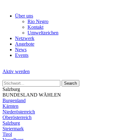
Skip
to
Über uns
the
Rio Negro
content
Kontakt
Umweltzeichen
Netzwerk
Angebote
News
Events
Aktiv werden
Salzburg
BUNDESLAND WÄHLEN
Burgenland
Kärnten
Niederösterreich
Oberösterreich
Salzburg
Steiermark
Tirol
Vorarlberg