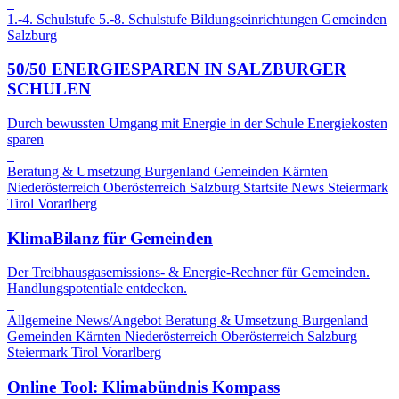
1.-4. Schulstufe
5.-8. Schulstufe
Bildungseinrichtungen
Gemeinden
Salzburg
50/50 ENERGIESPAREN IN SALZBURGER
SCHULEN
Durch bewussten Umgang mit Energie in der Schule Energiekosten
sparen
Beratung & Umsetzung
Burgenland
Gemeinden
Kärnten
Niederösterreich
Oberösterreich
Salzburg
Startsite News
Steiermark
Tirol
Vorarlberg
KlimaBilanz für Gemeinden
Der Treibhausgasemissions- & Energie-Rechner für Gemeinden.
Handlungspotentiale entdecken.
Allgemeine News/Angebot
Beratung & Umsetzung
Burgenland
Gemeinden
Kärnten
Niederösterreich
Oberösterreich
Salzburg
Steiermark
Tirol
Vorarlberg
Online Tool: Klimabündnis Kompass