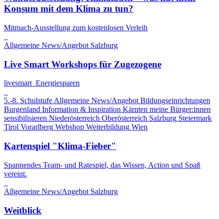
Konsum mit dem Klima zu tun?
Mitmach-Ausstellung zum kostenlosen Verleih
Allgemeine News/Angebot
Salzburg
Live Smart Workshops für Zugezogene
livesmart_Energiesparen
5.-8. Schulstufe
Allgemeine News/Angebot
Bildungseinrichtungen
Burgenland
Information & Inspiration
Kärnten
meine Bürger:innen
sensibilisieren
Niederösterreich
Oberösterreich
Salzburg
Steiermark
Tirol
Vorarlberg
Webshop
Weiterbildung
Wien
Kartenspiel "Klima-Fieber"
Spannendes Team- und Ratespiel, das Wissen, Action und Spaß
vereint.
Allgemeine News/Angebot
Salzburg
Weitblick