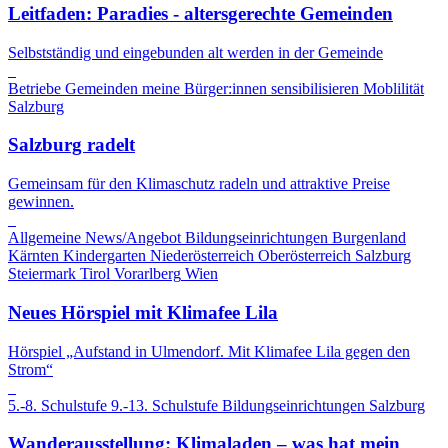
Leitfaden: Paradies - altersgerechte Gemeinden
Selbstständig und eingebunden alt werden in der Gemeinde
Betriebe
Gemeinden
meine Bürger:innen sensibilisieren
Moblilität
Salzburg
Salzburg radelt
Gemeinsam für den Klimaschutz radeln und attraktive Preise
gewinnen.
Allgemeine News/Angebot
Bildungseinrichtungen
Burgenland
Kärnten
Kindergarten
Niederösterreich
Oberösterreich
Salzburg
Steiermark
Tirol
Vorarlberg
Wien
Neues Hörspiel mit Klimafee Lila
Hörspiel „Aufstand in Ulmendorf. Mit Klimafee Lila gegen den
Strom“
5.-8. Schulstufe
9.-13. Schulstufe
Bildungseinrichtungen
Salzburg
Wanderausstellung: Klimaladen – was hat mein