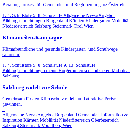
Beratungsprozess für Gemeinden und Regionen in ganz Österreich
1.-4. Schulstufe
5.-8. Schulstufe
Allgemeine News/Angebot
Bildungseinrichtungen
Burgenland
Kärnten
Kindergarten
Moblilität
Niederösterreich
Salzburg
Steiermark
Tirol
Wien
Klimameilen-Kampagne
Klimafreundliche und gesunde Kindergarten- und Schulwege
sammeln!
1.-4. Schulstufe
5.-8. Schulstufe
9.-13. Schulstufe
Bildungseinrichtungen
meine Bürger:innen sensibilisieren
Moblilität
Salzburg
Salzburg radelt zur Schule
Gemeinsam für den Klimaschutz radeln und attraktive Preise
gewinnen.
Allgemeine News/Angebot
Burgenland
Gemeinden
Information &
Inspiration
Kärnten
Moblilität
Niederösterreich
Oberösterreich
Salzburg
Steiermark
Vorarlberg
Wien