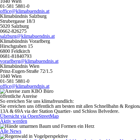
1040 Wien
01-581 5881-0
office@klimabuendnis.at
Klimabündnis Salzburg
Strubergasse 18/3
5020 Salzburg
0662-826275
salzburg@klimabuendnis.at
Klimabündnis Vorarlberg
Hirschgraben 15
6800 Feldkirch
0681-81840793
vorarlberg@klimabuendnis.at
Klimabündnis Wien
Prinz-Eugen-Straße 72/1.5
1040 Wien
01-581 5881-0
office@klimabuendnis.at
öffentliche Anreise
So erreichen Sie uns klimafreundlich:
Sie erreichen uns öffentlich am besten mit allen Schnellbahn & Regi
13A & 69A via der Station Quartier- und Schloss Belvedere.
Übersicht via OpenStreetMap
Aktiv werden
Alle News