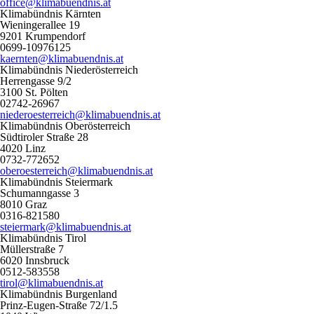
office@klimabuendnis.at
Klimabündnis Kärnten
Wieningerallee 19
9201 Krumpendorf
0699-10976125
kaernten@klimabuendnis.at
Klimabündnis Niederösterreich
Herrengasse 9/2
3100 St. Pölten
02742-26967
niederoesterreich@klimabuendnis.at
Klimabündnis Oberösterreich
Südtiroler Straße 28
4020 Linz
0732-772652
oberoesterreich@klimabuendnis.at
Klimabündnis Steiermark
Schumanngasse 3
8010 Graz
0316-821580
steiermark@klimabuendnis.at
Klimabündnis Tirol
Müllerstraße 7
6020 Innsbruck
0512-583558
tirol@klimabuendnis.at
Klimabündnis Burgenland
Prinz-Eugen-Straße 72/1.5