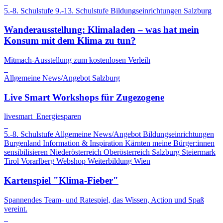
5.-8. Schulstufe
9.-13. Schulstufe
Bildungseinrichtungen
Salzburg
Wanderausstellung: Klimaladen – was hat mein
Konsum mit dem Klima zu tun?
Mitmach-Ausstellung zum kostenlosen Verleih
Allgemeine News/Angebot
Salzburg
Live Smart Workshops für Zugezogene
livesmart_Energiesparen
5.-8. Schulstufe
Allgemeine News/Angebot
Bildungseinrichtungen
Burgenland
Information & Inspiration
Kärnten
meine Bürger:innen
sensibilisieren
Niederösterreich
Oberösterreich
Salzburg
Steiermark
Tirol
Vorarlberg
Webshop
Weiterbildung
Wien
Kartenspiel "Klima-Fieber"
Spannendes Team- und Ratespiel, das Wissen, Action und Spaß
vereint.