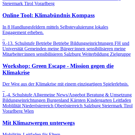
Steiermark
Tirol
Vorarlberg
Online Tool: Klimabündnis Kompass
In 8 Handlungsfeldern mittels Selbstevaluierung lokales
Engagement erheben.
9.-13. Schulstufe
Betriebe
Betriebe
Bildungseinrichtungen
FH und
Universität
Gemeinden
meine Bürger:innen sensibilisieren
meine
Mitarbeiter:innen sensibilisieren
Salzburg
Weiterbildung
Zielgruppe
Workshop: Green Escape - Mission gegen die
Klimakrise
Der Weg aus der Klimakrise mit einem einzigartigen Spielerlebnis.
1.-4. Schulstufe
Allgemeine News/Angebot
Beratung & Umsetzung
Bildungseinrichtungen
Burgenland
Kärnten
Kindergarten
Leitfaden
Moblilität
Niederösterreich
Oberösterreich
Salzburg
Steiermark
Tirol
Vorarlberg
Wien
Mit Klimazwergen unterwegs
Mobilitäts-Leitfaden für Eltern