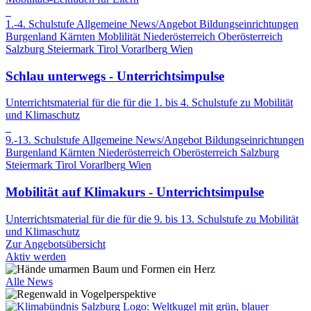
1.-4. Schulstufe
Allgemeine News/Angebot
Bildungseinrichtungen
Burgenland
Kärnten
Moblilität
Niederösterreich
Oberösterreich
Salzburg
Steiermark
Tirol
Vorarlberg
Wien
Schlau unterwegs - Unterrichtsimpulse
Unterrichtsmaterial für die für die 1. bis 4. Schulstufe zu Mobilität
und Klimaschutz
9.-13. Schulstufe
Allgemeine News/Angebot
Bildungseinrichtungen
Burgenland
Kärnten
Niederösterreich
Oberösterreich
Salzburg
Steiermark
Tirol
Vorarlberg
Wien
Mobilität auf Klimakurs - Unterrichtsimpulse
Unterrichtsmaterial für die für die 9. bis 13. Schulstufe zu Mobilität
und Klimaschutz
Zur Angebotsübersicht
Aktiv werden
Alle News