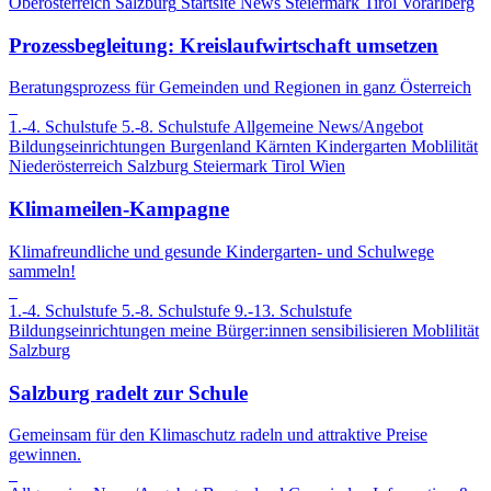
Oberösterreich
Salzburg
Startsite News
Steiermark
Tirol
Vorarlberg
Prozessbegleitung: Kreislaufwirtschaft umsetzen
Beratungsprozess für Gemeinden und Regionen in ganz Österreich
1.-4. Schulstufe
5.-8. Schulstufe
Allgemeine News/Angebot
Bildungseinrichtungen
Burgenland
Kärnten
Kindergarten
Moblilität
Niederösterreich
Salzburg
Steiermark
Tirol
Wien
Klimameilen-Kampagne
Klimafreundliche und gesunde Kindergarten- und Schulwege
sammeln!
1.-4. Schulstufe
5.-8. Schulstufe
9.-13. Schulstufe
Bildungseinrichtungen
meine Bürger:innen sensibilisieren
Moblilität
Salzburg
Salzburg radelt zur Schule
Gemeinsam für den Klimaschutz radeln und attraktive Preise
gewinnen.