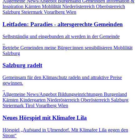
Allgemeine News/Angebot
Burgenland
Gemeinden
Information &
Inspiration
Kärnten
Moblilität
Niederösterreich
Oberösterreich
Salzburg
Steiermark
Vorarlberg
Wien
Leitfaden: Paradies - altersgerechte Gemeinden
Selbstständig und eingebunden alt werden in der Gemeinde
Betriebe
Gemeinden
meine Bürger:innen sensibilisieren
Moblilität
Salzburg
Salzburg radelt
Gemeinsam für den Klimaschutz radeln und attraktive Preise
gewinnen.
Allgemeine News/Angebot
Bildungseinrichtungen
Burgenland
Kärnten
Kindergarten
Niederösterreich
Oberösterreich
Salzburg
Steiermark
Tirol
Vorarlberg
Wien
Neues Hörspiel mit Klimafee Lila
Hörspiel „Aufstand in Ulmendorf. Mit Klimafee Lila gegen den
Strom“