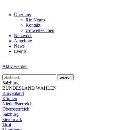
Skip
to
Über uns
the
Rio Negro
content
Kontakt
Umweltzeichen
Netzwerk
Angebote
News
Events
Aktiv werden
Salzburg
BUNDESLAND WÄHLEN
Burgenland
Kärnten
Niederösterreich
Oberösterreich
Salzburg
Steiermark
Tirol
Vorarlberg