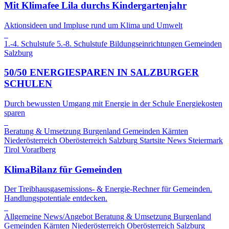
Mit Klimafee Lila durchs Kindergartenjahr
Aktionsideen und Impluse rund um Klima und Umwelt
1.-4. Schulstufe
5.-8. Schulstufe
Bildungseinrichtungen
Gemeinden
Salzburg
50/50 ENERGIESPAREN IN SALZBURGER
SCHULEN
Durch bewussten Umgang mit Energie in der Schule Energiekosten
sparen
Beratung & Umsetzung
Burgenland
Gemeinden
Kärnten
Niederösterreich
Oberösterreich
Salzburg
Startsite News
Steiermark
Tirol
Vorarlberg
KlimaBilanz für Gemeinden
Der Treibhausgasemissions- & Energie-Rechner für Gemeinden.
Handlungspotentiale entdecken.
Allgemeine News/Angebot
Beratung & Umsetzung
Burgenland
Gemeinden
Kärnten
Niederösterreich
Oberösterreich
Salzburg