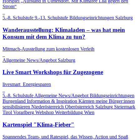
Hörspiel „Aufstand in Ulmendorf. Mit Klimafee Lila gegen den
Strom“
5.-8. Schulstufe
9.-13. Schulstufe
Bildungseinrichtungen
Salzburg
Wanderausstellung: Klimaladen – was hat mein
Konsum mit dem Klima zu tun?
Mitmach-Ausstellung zum kostenlosen Verleih
Allgemeine News/Angebot
Salzburg
Live Smart Workshops für Zugezogene
livesmart_Energiesparen
5.-8. Schulstufe
Allgemeine News/Angebot
Bildungseinrichtungen
Burgenland
Information & Inspiration
Kärnten
meine Bürger:innen
sensibilisieren
Niederösterreich
Oberösterreich
Salzburg
Steiermark
Tirol
Vorarlberg
Webshop
Weiterbildung
Wien
Kartenspiel "Klima-Fieber"
Spannendes Team- und Ratespiel, das Wissen, Action und Spaß