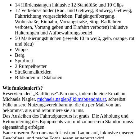
14 Hürdenstangen inklusive 12 Standfüße und 10 Clips
12 Verkehrsschilder (Rad- und Gehweg, Radweg, Gehweg,
Fahrtrichtung vorgeschrieben, Fußgängerübergang,
Wohnstraße, Einbahn, Vorrangstraße, Stop, Radfahren
verboten, Vorrang geben und Einfahrt verboten) inklusive
Halterungen und Aufbewahrungsbeutel
50 Markierungshütchen (jeweils 10 in weiß, gelb, orange, rot
und blau)
Wippe
Berg
Spurbrett
2 Rumpelbretter
Straßenmalkreiden
Bildkarten mit Stationen
Wie funktioniert’s?
Reserviere den „Radfüchse“-Parcours, indem du eine Email an
Michaela Nagler,
michaela.nagler@klimabuendnis.at
, schreibst
Fülle unsere Nutzungsvereinbarung, die du per Mail von uns
bekommst, aus und retourniere sie an uns.
Das Ausleihen des Fahrradparcours ist gratis. Die Abholung und
Retournierung des Equipments von und zu unserem Standort muss
eigenständig erfolgen.
Baue unseren Parcours nach Lust und Laune auf, inklusive unserer
Beachflags, und mache Fotos, wenn er genutzt wird.