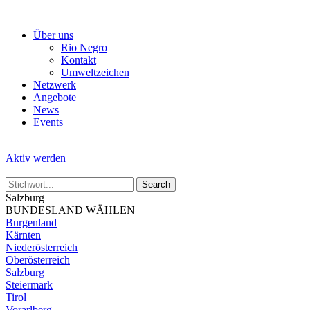
Skip
to
Über uns
the
Rio Negro
content
Kontakt
Umweltzeichen
Netzwerk
Angebote
News
Events
Aktiv werden
Salzburg
BUNDESLAND WÄHLEN
Burgenland
Kärnten
Niederösterreich
Oberösterreich
Salzburg
Steiermark
Tirol
Vorarlberg