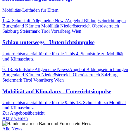
Mobilitäts-Leitfaden für Eltern
1.-4. Schulstufe
Allgemeine News/Angebot
Bildungseinrichtungen
Burgenland
Kärnten
Moblilität
Niederösterreich
Oberösterreich
Salzburg
Steiermark
Tirol
Vorarlberg
Wien
Schlau unterwegs - Unterrichtsimpulse
Unterrichtsmaterial für die für die 1. bis 4. Schulstufe zu Mobilität
und Klimaschutz
9.-13. Schulstufe
Allgemeine News/Angebot
Bildungseinrichtungen
Burgenland
Kärnten
Niederösterreich
Oberösterreich
Salzburg
Steiermark
Tirol
Vorarlberg
Wien
Mobilität auf Klimakurs - Unterrichtsimpulse
Unterrichtsmaterial für die für die 9. bis 13. Schulstufe zu Mobilität
und Klimaschutz
Zur Angebotsübersicht
Aktiv werden
Alle News