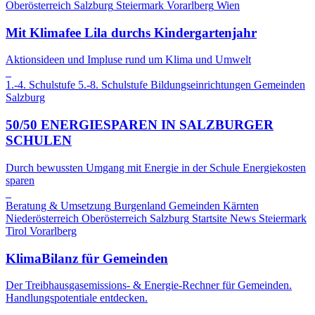
Oberösterreich
Salzburg
Steiermark
Vorarlberg
Wien
Mit Klimafee Lila durchs Kindergartenjahr
Aktionsideen und Impluse rund um Klima und Umwelt
1.-4. Schulstufe
5.-8. Schulstufe
Bildungseinrichtungen
Gemeinden
Salzburg
50/50 ENERGIESPAREN IN SALZBURGER
SCHULEN
Durch bewussten Umgang mit Energie in der Schule Energiekosten
sparen
Beratung & Umsetzung
Burgenland
Gemeinden
Kärnten
Niederösterreich
Oberösterreich
Salzburg
Startsite News
Steiermark
Tirol
Vorarlberg
KlimaBilanz für Gemeinden
Der Treibhausgasemissions- & Energie-Rechner für Gemeinden.
Handlungspotentiale entdecken.