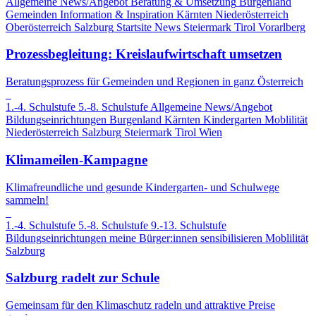
Allgemeine News/Angebot
Beratung & Umsetzung
Burgenland
Gemeinden
Information & Inspiration
Kärnten
Niederösterreich
Oberösterreich
Salzburg
Startsite News
Steiermark
Tirol
Vorarlberg
Prozessbegleitung: Kreislaufwirtschaft umsetzen
Beratungsprozess für Gemeinden und Regionen in ganz Österreich
1.-4. Schulstufe
5.-8. Schulstufe
Allgemeine News/Angebot
Bildungseinrichtungen
Burgenland
Kärnten
Kindergarten
Moblilität
Niederösterreich
Salzburg
Steiermark
Tirol
Wien
Klimameilen-Kampagne
Klimafreundliche und gesunde Kindergarten- und Schulwege
sammeln!
1.-4. Schulstufe
5.-8. Schulstufe
9.-13. Schulstufe
Bildungseinrichtungen
meine Bürger:innen sensibilisieren
Moblilität
Salzburg
Salzburg radelt zur Schule
Gemeinsam für den Klimaschutz radeln und attraktive Preise