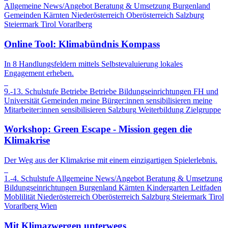
Allgemeine News/Angebot
Beratung & Umsetzung
Burgenland
Gemeinden
Kärnten
Niederösterreich
Oberösterreich
Salzburg
Steiermark
Tirol
Vorarlberg
Online Tool: Klimabündnis Kompass
In 8 Handlungsfeldern mittels Selbstevaluierung lokales
Engagement erheben.
9.-13. Schulstufe
Betriebe
Betriebe
Bildungseinrichtungen
FH und
Universität
Gemeinden
meine Bürger:innen sensibilisieren
meine
Mitarbeiter:innen sensibilisieren
Salzburg
Weiterbildung
Zielgruppe
Workshop: Green Escape - Mission gegen die
Klimakrise
Der Weg aus der Klimakrise mit einem einzigartigen Spielerlebnis.
1.-4. Schulstufe
Allgemeine News/Angebot
Beratung & Umsetzung
Bildungseinrichtungen
Burgenland
Kärnten
Kindergarten
Leitfaden
Moblilität
Niederösterreich
Oberösterreich
Salzburg
Steiermark
Tirol
Vorarlberg
Wien
Mit Klimazwergen unterwegs