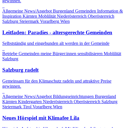
gewinnen.
Allgemeine News/Angebot
Burgenland
Gemeinden
Information &
Inspiration
Kärnten
Moblilität
Niederösterreich
Oberösterreich
Salzburg
Steiermark
Vorarlberg
Wien
Leitfaden: Paradies - altersgerechte Gemeinden
Selbstständig und eingebunden alt werden in der Gemeinde
Betriebe
Gemeinden
meine Bürger:innen sensibilisieren
Moblilität
Salzburg
Salzburg radelt
Gemeinsam für den Klimaschutz radeln und attraktive Preise
gewinnen.
Allgemeine News/Angebot
Bildungseinrichtungen
Burgenland
Kärnten
Kindergarten
Niederösterreich
Oberösterreich
Salzburg
Steiermark
Tirol
Vorarlberg
Wien
Neues Hörspiel mit Klimafee Lila