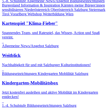
5.-8. Schulstufe
Allgemeine News/Angebot
Bildungseinrichtungen
Burgenland
Information & Inspiration
Kärnten
meine Bürger:innen
sensibilisieren
Niederösterreich
Oberösterreich
Salzburg
Steiermark
Tirol
Vorarlberg
Webshop
Weiterbildung
Wien
Kartenspiel "Klima-Fieber"
Spannendes Team- und Ratespiel, das Wissen, Action und Spaß
vereint.
Allgemeine News/Angebot
Salzburg
Weitblick
Nachhaltigkeit für und mit Salzburger Kulturinstitutionen!
Bildungseinrichtungen
Kindergarten
Moblilität
Salzburg
Kindergarten-Mobilitätsbox
Jetzt kostenfrei ausleihen und aktive Mobilität im Kindergarten
entdecken!
1.-4. Schulstufe
Bildungseinrichtungen
Salzburg