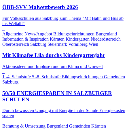
ÖBB-SVV Malwettbewerb 2026
Für Volksschulen aus Salzburg zum Thema "Mit Bahn und Bus ab
ins Weltall!"
Allgemeine News/Angebot
Bildungseinrichtungen
Burgenland
Information & Inspiration
Kärnten
Kindergarten
Niederösterreich
Oberösterreich
Salzburg
Steiermark
Vorarlberg
Wien
Mit Klimafee Lila durchs Kindergartenjahr
Aktionsideen und Impluse rund um Klima und Umwelt
1.-4. Schulstufe
5.-8. Schulstufe
Bildungseinrichtungen
Gemeinden
Salzburg
50/50 ENERGIESPAREN IN SALZBURGER
SCHULEN
Durch bewussten Umgang mit Energie in der Schule Energiekosten
sparen
Beratung & Umsetzung
Burgenland
Gemeinden
Kärnten