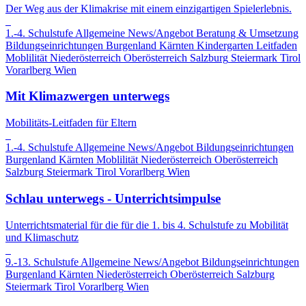
Der Weg aus der Klimakrise mit einem einzigartigen Spielerlebnis.
1.-4. Schulstufe
Allgemeine News/Angebot
Beratung & Umsetzung
Bildungseinrichtungen
Burgenland
Kärnten
Kindergarten
Leitfaden
Moblilität
Niederösterreich
Oberösterreich
Salzburg
Steiermark
Tirol
Vorarlberg
Wien
Mit Klimazwergen unterwegs
Mobilitäts-Leitfaden für Eltern
1.-4. Schulstufe
Allgemeine News/Angebot
Bildungseinrichtungen
Burgenland
Kärnten
Moblilität
Niederösterreich
Oberösterreich
Salzburg
Steiermark
Tirol
Vorarlberg
Wien
Schlau unterwegs - Unterrichtsimpulse
Unterrichtsmaterial für die für die 1. bis 4. Schulstufe zu Mobilität
und Klimaschutz
9.-13. Schulstufe
Allgemeine News/Angebot
Bildungseinrichtungen
Burgenland
Kärnten
Niederösterreich
Oberösterreich
Salzburg
Steiermark
Tirol
Vorarlberg
Wien