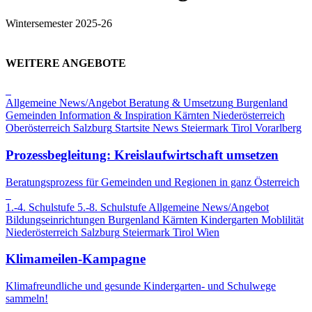
Wintersemester 2025-26
WEITERE ANGEBOTE
Allgemeine News/Angebot
Beratung & Umsetzung
Burgenland
Gemeinden
Information & Inspiration
Kärnten
Niederösterreich
Oberösterreich
Salzburg
Startsite News
Steiermark
Tirol
Vorarlberg
Prozessbegleitung: Kreislaufwirtschaft umsetzen
Beratungsprozess für Gemeinden und Regionen in ganz Österreich
1.-4. Schulstufe
5.-8. Schulstufe
Allgemeine News/Angebot
Bildungseinrichtungen
Burgenland
Kärnten
Kindergarten
Moblilität
Niederösterreich
Salzburg
Steiermark
Tirol
Wien
Klimameilen-Kampagne
Klimafreundliche und gesunde Kindergarten- und Schulwege
sammeln!