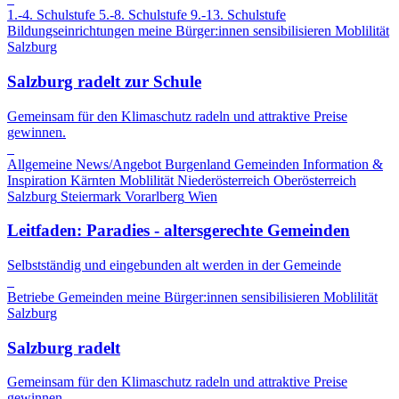
1.-4. Schulstufe
5.-8. Schulstufe
9.-13. Schulstufe
Bildungseinrichtungen
meine Bürger:innen sensibilisieren
Moblilität
Salzburg
Salzburg radelt zur Schule
Gemeinsam für den Klimaschutz radeln und attraktive Preise
gewinnen.
Allgemeine News/Angebot
Burgenland
Gemeinden
Information &
Inspiration
Kärnten
Moblilität
Niederösterreich
Oberösterreich
Salzburg
Steiermark
Vorarlberg
Wien
Leitfaden: Paradies - altersgerechte Gemeinden
Selbstständig und eingebunden alt werden in der Gemeinde
Betriebe
Gemeinden
meine Bürger:innen sensibilisieren
Moblilität
Salzburg
Salzburg radelt
Gemeinsam für den Klimaschutz radeln und attraktive Preise
gewinnen.