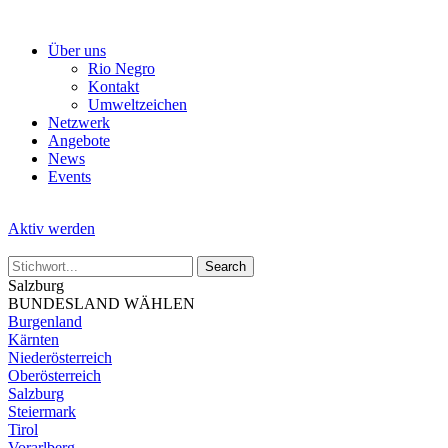
Skip
to
Über uns
the
Rio Negro
content
Kontakt
Umweltzeichen
Netzwerk
Angebote
News
Events
Aktiv werden
Salzburg
BUNDESLAND WÄHLEN
Burgenland
Kärnten
Niederösterreich
Oberösterreich
Salzburg
Steiermark
Tirol
Vorarlberg