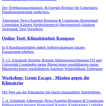
Der Treibhausgasemissions- & Energie-Rechner für Gemeinden.
Handlungspotentiale entdecken.
Allgemeine News/Angebot
Beratung & Umsetzung
Burgenland
Gemeinden
Kärnten
Niederösterreich
Oberösterreich
Salzburg
Steiermark
Tirol
Vorarlberg
Online Tool: Klimabündnis Kompass
In 8 Handlungsfeldern mittels Selbstevaluierung lokales
Engagement erheben.
9.-13. Schulstufe
Betriebe
Betriebe
Bildungseinrichtungen
FH und
Universität
Gemeinden
meine Bürger:innen sensibilisieren
meine
Mitarbeiter:innen sensibilisieren
Salzburg
Weiterbildung
Zielgruppe
Workshop: Green Escape - Mission gegen die
Klimakrise
Der Weg aus der Klimakrise mit einem einzigartigen Spielerlebnis.
1.-4. Schulstufe
Allgemeine News/Angebot
Beratung & Umsetzung
Bildungseinrichtungen
Burgenland
Kärnten
Kindergarten
Leitfaden