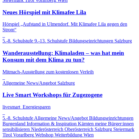
Steiermark
Tirol
Vorarlberg
Wien
Neues Hörspiel mit Klimafee Lila
Hörspiel „Aufstand in Ulmendorf. Mit Klimafee Lila gegen den
Strom“
5.-8. Schulstufe
9.-13. Schulstufe
Bildungseinrichtungen
Salzburg
Wanderausstellung: Klimaladen – was hat mein
Konsum mit dem Klima zu tun?
Mitmach-Ausstellung zum kostenlosen Verleih
Allgemeine News/Angebot
Salzburg
Live Smart Workshops für Zugezogene
livesmart_Energiesparen
5.-8. Schulstufe
Allgemeine News/Angebot
Bildungseinrichtungen
Burgenland
Information & Inspiration
Kärnten
meine Bürger:innen
sensibilisieren
Niederösterreich
Oberösterreich
Salzburg
Steiermark
Tirol
Vorarlberg
Webshop
Weiterbildung
Wien