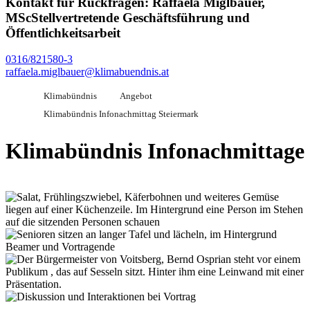
Kontakt für Rückfragen:
Raffaela Miglbauer,
MSc
Stellvertretende Geschäftsführung und
Öffentlichkeitsarbeit
0316/821580-3
raffaela.miglbauer@klimabuendnis.at
Klimabündnis
Angebot
Klimabündnis Infonachmittag Steiermark
Klimabündnis Infonachmittage