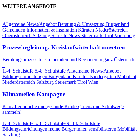
WEITERE ANGEBOTE
Allgemeine News/Angebot
Beratung & Umsetzung
Burgenland
Gemeinden
Information & Inspiration
Kärnten
Niederösterreich
Oberösterreich
Salzburg
Startsite News
Steiermark
Tirol
Vorarlberg
Prozessbegleitung: Kreislaufwirtschaft umsetzen
Beratungsprozess für Gemeinden und Regionen in ganz Österreich
1.-4. Schulstufe
5.-8. Schulstufe
Allgemeine News/Angebot
Bildungseinrichtungen
Burgenland
Kärnten
Kindergarten
Moblilität
Niederösterreich
Salzburg
Steiermark
Tirol
Wien
Klimameilen-Kampagne
Klimafreundliche und gesunde Kindergarten- und Schulwege
sammeln!
1.-4. Schulstufe
5.-8. Schulstufe
9.-13. Schulstufe
Bildungseinrichtungen
meine Bürger:innen sensibilisieren
Moblilität
Salzburg