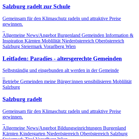
Salzburg radelt zur Schule
Gemeinsam für den Klimaschutz radeln und attraktive Preise
gewinnen.
Allgemeine News/Angebot
Burgenland
Gemeinden
Information &
Inspiration
Kärnten
Moblilität
Niederösterreich
Oberösterreich
Salzburg
Steiermark
Vorarlberg
Wien
Leitfaden: Paradies - altersgerechte Gemeinden
Selbstständig und eingebunden alt werden in der Gemeinde
Betriebe
Gemeinden
meine Bürger:innen sensibilisieren
Moblilität
Salzburg
Salzburg radelt
Gemeinsam für den Klimaschutz radeln und attraktive Preise
gewinnen.
Allgemeine News/Angebot
Bildungseinrichtungen
Burgenland
Kärnten
Kindergarten
Niederösterreich
Oberösterreich
Salzburg