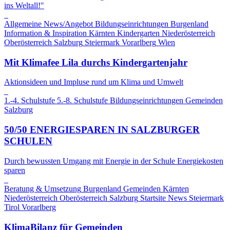
ins Weltall!"
Allgemeine News/Angebot
Bildungseinrichtungen
Burgenland
Information & Inspiration
Kärnten
Kindergarten
Niederösterreich
Oberösterreich
Salzburg
Steiermark
Vorarlberg
Wien
Mit Klimafee Lila durchs Kindergartenjahr
Aktionsideen und Impluse rund um Klima und Umwelt
1.-4. Schulstufe
5.-8. Schulstufe
Bildungseinrichtungen
Gemeinden
Salzburg
50/50 ENERGIESPAREN IN SALZBURGER
SCHULEN
Durch bewussten Umgang mit Energie in der Schule Energiekosten
sparen
Beratung & Umsetzung
Burgenland
Gemeinden
Kärnten
Niederösterreich
Oberösterreich
Salzburg
Startsite News
Steiermark
Tirol
Vorarlberg
KlimaBilanz für Gemeinden