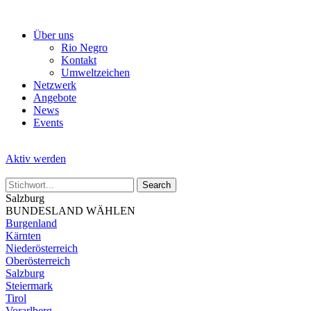
Skip
to
Über uns
the
Rio Negro
content
Kontakt
Umweltzeichen
Netzwerk
Angebote
News
Events
Aktiv werden
Salzburg
BUNDESLAND WÄHLEN
Burgenland
Kärnten
Niederösterreich
Oberösterreich
Salzburg
Steiermark
Tirol
Vorarlberg