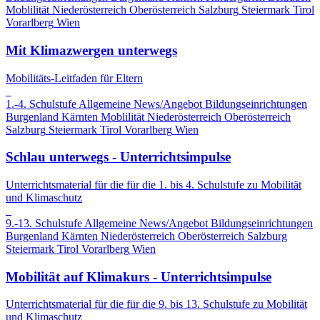
Moblilität
Niederösterreich
Oberösterreich
Salzburg
Steiermark
Tirol
Vorarlberg
Wien
Mit Klimazwergen unterwegs
Mobilitäts-Leitfaden für Eltern
1.-4. Schulstufe
Allgemeine News/Angebot
Bildungseinrichtungen
Burgenland
Kärnten
Moblilität
Niederösterreich
Oberösterreich
Salzburg
Steiermark
Tirol
Vorarlberg
Wien
Schlau unterwegs - Unterrichtsimpulse
Unterrichtsmaterial für die für die 1. bis 4. Schulstufe zu Mobilität
und Klimaschutz
9.-13. Schulstufe
Allgemeine News/Angebot
Bildungseinrichtungen
Burgenland
Kärnten
Niederösterreich
Oberösterreich
Salzburg
Steiermark
Tirol
Vorarlberg
Wien
Mobilität auf Klimakurs - Unterrichtsimpulse
Unterrichtsmaterial für die für die 9. bis 13. Schulstufe zu Mobilität
und Klimaschutz