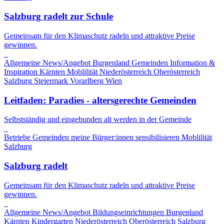
Salzburg radelt zur Schule
Gemeinsam für den Klimaschutz radeln und attraktive Preise
gewinnen.
Allgemeine News/Angebot
Burgenland
Gemeinden
Information &
Inspiration
Kärnten
Moblilität
Niederösterreich
Oberösterreich
Salzburg
Steiermark
Vorarlberg
Wien
Leitfaden: Paradies - altersgerechte Gemeinden
Selbstständig und eingebunden alt werden in der Gemeinde
Betriebe
Gemeinden
meine Bürger:innen sensibilisieren
Moblilität
Salzburg
Salzburg radelt
Gemeinsam für den Klimaschutz radeln und attraktive Preise
gewinnen.
Allgemeine News/Angebot
Bildungseinrichtungen
Burgenland
Kärnten
Kindergarten
Niederösterreich
Oberösterreich
Salzburg