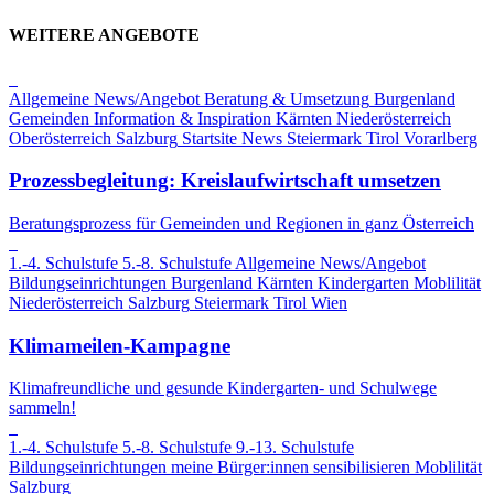
WEITERE ANGEBOTE
Allgemeine News/Angebot
Beratung & Umsetzung
Burgenland
Gemeinden
Information & Inspiration
Kärnten
Niederösterreich
Oberösterreich
Salzburg
Startsite News
Steiermark
Tirol
Vorarlberg
Prozessbegleitung: Kreislaufwirtschaft umsetzen
Beratungsprozess für Gemeinden und Regionen in ganz Österreich
1.-4. Schulstufe
5.-8. Schulstufe
Allgemeine News/Angebot
Bildungseinrichtungen
Burgenland
Kärnten
Kindergarten
Moblilität
Niederösterreich
Salzburg
Steiermark
Tirol
Wien
Klimameilen-Kampagne
Klimafreundliche und gesunde Kindergarten- und Schulwege
sammeln!
1.-4. Schulstufe
5.-8. Schulstufe
9.-13. Schulstufe
Bildungseinrichtungen
meine Bürger:innen sensibilisieren
Moblilität
Salzburg