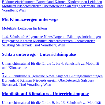
Bildungseinrichtungen
Burgenland
Kärnten
Kindergarten
Leitfaden
Moblilität
Niederösterreich
Oberösterreich
Salzburg
Steiermark
Tirol
Vorarlberg
Wien
Mit Klimazwergen unterwegs
Mobilitäts-Leitfaden für Eltern
1.-4. Schulstufe
Allgemeine News/Angebot
Bildungseinrichtungen
Burgenland
Kärnten
Moblilität
Niederösterreich
Oberösterreich
Salzburg
Steiermark
Tirol
Vorarlberg
Wien
Schlau unterwegs - Unterrichtsimpulse
Unterrichtsmaterial für die für die 1. bis 4. Schulstufe zu Mobilität
und Klimaschutz
9.-13. Schulstufe
Allgemeine News/Angebot
Bildungseinrichtungen
Burgenland
Kärnten
Niederösterreich
Oberösterreich
Salzburg
Steiermark
Tirol
Vorarlberg
Wien
Mobilität auf Klimakurs - Unterrichtsimpulse
Unterrichtsmaterial für die für die 9. bis 13. Schulstufe zu Mobilität