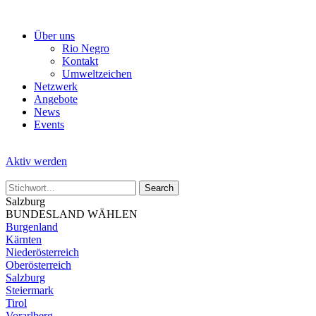
Skip
to
Über uns
the
Rio Negro
content
Kontakt
Umweltzeichen
Netzwerk
Angebote
News
Events
Aktiv werden
Salzburg
BUNDESLAND WÄHLEN
Burgenland
Kärnten
Niederösterreich
Oberösterreich
Salzburg
Steiermark
Tirol
Vorarlberg