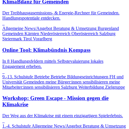
KlimaBilanz für Gemeinden
Der Treibhausgasemissions- & Energie-Rechner für Gemeinden.
Handlungspotentiale entdecken.
Allgemeine News/Angebot
Beratung & Umsetzung
Burgenland
Gemeinden
Kärnten
Niederösterreich
Oberösterreich
Salzburg
Steiermark
Tirol
Vorarlberg
Online Tool: Klimabündnis Kompass
In 8 Handlungsfeldern mittels Selbstevaluierung lokales
Engagement erheben.
9.-13. Schulstufe
Betriebe
Betriebe
Bildungseinrichtungen
FH und
Universität
Gemeinden
meine Bürger:innen sensibilisieren
meine
Mitarbeiter:innen sensibilisieren
Salzburg
Weiterbildung
Zielgruppe
Workshop: Green Escape - Mission gegen die
Klimakrise
Der Weg aus der Klimakrise mit einem einzigartigen Spielerlebnis.
1.-4. Schulstufe
Allgemeine News/Angebot
Beratung & Umsetzung