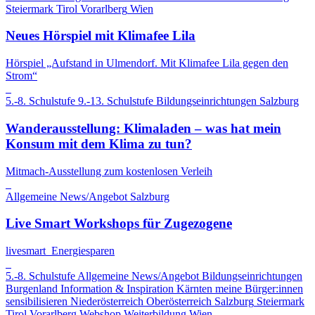
Steiermark
Tirol
Vorarlberg
Wien
Neues Hörspiel mit Klimafee Lila
Hörspiel „Aufstand in Ulmendorf. Mit Klimafee Lila gegen den
Strom“
5.-8. Schulstufe
9.-13. Schulstufe
Bildungseinrichtungen
Salzburg
Wanderausstellung: Klimaladen – was hat mein
Konsum mit dem Klima zu tun?
Mitmach-Ausstellung zum kostenlosen Verleih
Allgemeine News/Angebot
Salzburg
Live Smart Workshops für Zugezogene
livesmart_Energiesparen
5.-8. Schulstufe
Allgemeine News/Angebot
Bildungseinrichtungen
Burgenland
Information & Inspiration
Kärnten
meine Bürger:innen
sensibilisieren
Niederösterreich
Oberösterreich
Salzburg
Steiermark
Tirol
Vorarlberg
Webshop
Weiterbildung
Wien