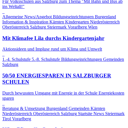
Für Volksschulen aus Salzburg zum Thema "Mit Bahn und Bus ab
ins Weltall!"
Allgemeine News/Angebot
Bildungseinrichtungen
Burgenland
Information & Inspiration
Kärnten
Kindergarten
Niederösterreich
Oberösterreich
Salzburg
Steiermark
Vorarlberg
Wien
Mit Klimafee Lila durchs Kindergartenjahr
Aktionsideen und Impluse rund um Klima und Umwelt
1.-4. Schulstufe
5.-8. Schulstufe
Bildungseinrichtungen
Gemeinden
Salzburg
50/50 ENERGIESPAREN IN SALZBURGER
SCHULEN
Durch bewussten Umgang mit Energie in der Schule Energiekosten
sparen
Beratung & Umsetzung
Burgenland
Gemeinden
Kärnten
Niederösterreich
Oberösterreich
Salzburg
Startsite News
Steiermark
Tirol
Vorarlberg