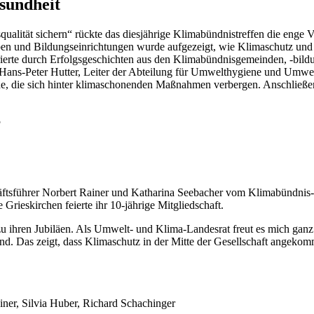
sundheit
alität sichern“ rückte das diesjährige Klimabündnistreffen die enge 
ben und Bildungseinrichtungen wurde aufgezeigt, wie Klimaschutz und
ierte durch Erfolgsgeschichten aus den Klimabündnisgemeinden, -bildu
ans-Peter Hutter, Leiter der Abteilung für Umwelthygiene und Umwel
e, die sich hinter klimaschonenden Maßnahmen verbergen. Anschließe
äftsführer Norbert Rainer und Katharina Seebacher vom Klimabündnis
rieskirchen feierte ihr 10-jährige Mitgliedschaft.
zu ihren Jubiläen. Als Umwelt- und Klima-Landesrat freut es mich ganz
. Das zeigt, dass Klimaschutz in der Mitte der Gesellschaft angekomm
ainer, Silvia Huber, Richard Schachinger