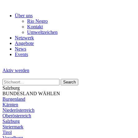
Skip
to
Über uns
the
Rio Negro
content
Kontakt
Umweltzeichen
Netzwerk
Angebote
News
Events
Aktiv werden
Salzburg
BUNDESLAND WÄHLEN
Burgenland
Kärnten
Niederösterreich
Oberösterreich
Salzburg
Steiermark
Tirol
Vorarlberg