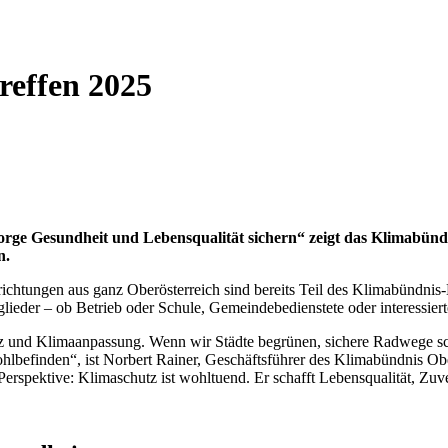
reffen 2025
sorge Gesundheit und Lebensqualität sichern“ zeigt das Klimabün
n.
htungen aus ganz Oberösterreich sind bereits Teil des Klimabündnis-
tglieder – ob Betrieb oder Schule, Gemeindebedienstete oder interessie
tz und Klimaanpassung. Wenn wir Städte begrünen, sichere Radwege sch
ohlbefinden“, ist Norbert Rainer, Geschäftsführer des Klimabündnis Ob
 Perspektive: Klimaschutz ist wohltuend. Er schafft Lebensqualität, Zuv