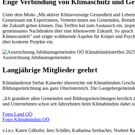
Enge Verbindung von Klimaschutz und Ge
Unter dem Motto „Mit aktiver Klimavorsorge Gesundheit und Lebensqu
Gemeinsam mit Expert:innen, Vertreter:innen aus Gemeinden, Betrie
die Zukunft geben können. Das Treffen lud zum Austausch ein, inspir
gemeinsames Nachdenken über eine lebenswerte Zukunft. So sprach H
Klimawandels“ und zeigte wohltuende Aspekte für Körper und Psych
über konkrete Projekte ein.
Auszeichnung Jubiläumsgemeinden
Langjährige Mitglieder geehrt
Klimalandesrat Stefan Kaineder überreichte mit Klimabündnis Gesch
Bildungseinrichtung aus ganz Oberösterreich. Die Gastgebergemeinde G
„Ich gratuliere allen Gemeinden und Bildungseinrichtungen herzlich 
und Unternehmen schon seit Jahrzehnten beim Klimabündnis dabei sind
Fotos Land OÖ
Fotos Klimabündnis OÖ
v.l.n.r. Karen Gilhofer, Ines Schiller, Katharina Seebacher, Norbert R