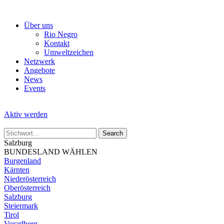
Skip
to
Über uns
the
Rio Negro
content
Kontakt
Umweltzeichen
Netzwerk
Angebote
News
Events
Aktiv werden
Salzburg
BUNDESLAND WÄHLEN
Burgenland
Kärnten
Niederösterreich
Oberösterreich
Salzburg
Steiermark
Tirol
Vorarlberg