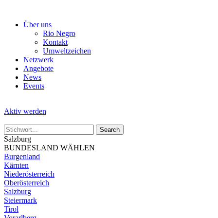
Skip
to
Über uns
the
Rio Negro
content
Kontakt
Umweltzeichen
Netzwerk
Angebote
News
Events
Aktiv werden
Salzburg
BUNDESLAND WÄHLEN
Burgenland
Kärnten
Niederösterreich
Oberösterreich
Salzburg
Steiermark
Tirol
Vorarlberg